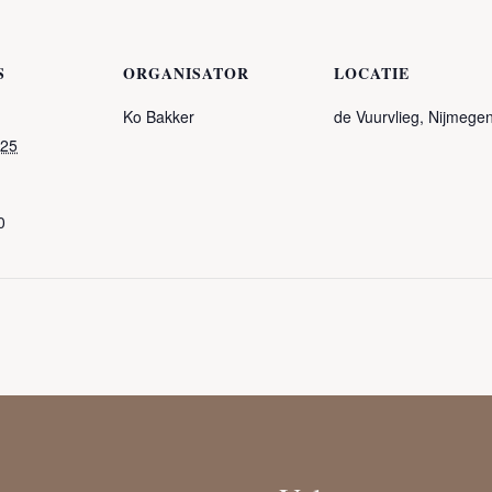
S
ORGANISATOR
LOCATIE
Ko Bakker
de Vuurvlieg, Nijmege
025
0