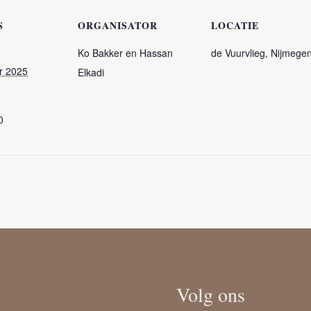
S
ORGANISATOR
LOCATIE
Ko Bakker en Hassan
de Vuurvlieg, Nijmege
r 2025
Elkadi
0
Volg ons