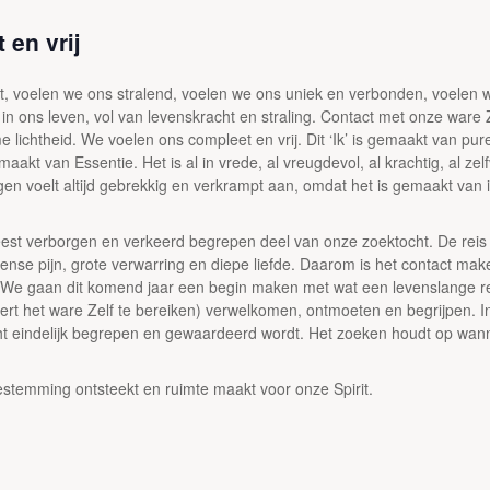
 en vrij
cht, voelen we ons stralend, voelen we ons uniek en verbonden, voelen
ter in ons leven, vol van levenskracht en straling. Contact met onze ware
ieme lichtheid. We voelen ons compleet en vrij. Dit ‘Ik’ is gemaakt van p
emaakt van Essentie. Het is al in vrede, al vreugdevol, al krachtig, al ze
en voelt altijd gebrekkig en verkrampt aan, omdat het is gemaakt van 
 meest verborgen en verkeerd begrepen deel van onze zoektocht. De reis
tense pijn, grote verwarring en diepe liefde. Daarom is het contact m
 We gaan dit komend jaar een begin maken met wat een levenslange reis
eert het ware Zelf te bereiken) verwelkomen, ontmoeten en begrijpen. 
cht eindelijk begrepen en gewaardeerd wordt. Het zoeken houdt op wann
estemming ontsteekt en ruimte maakt voor onze Spirit.