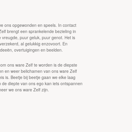
 we ons opgewonden en speels. In contact
 Zelf brengt een sprankelende bezieling in
ure vreugde, puur geluk, puur genot. Het is
lfverzekerd, al gelukkig enzovoort. En
ideeën, overtuigingen en beelden.
 om ons ware Zelf te worden is de diepste
aken en weer belichamen van ons ware Zelf
 is. Beetje bij beetje gaan we elke laag
In de diepte van ons ego kan iets ontspannen
eer we ons ware Zelf zijn.