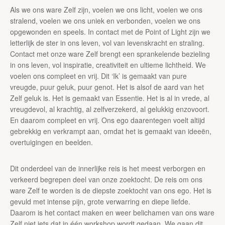
Als we ons ware Zelf zijn, voelen we ons licht, voelen we ons
stralend, voelen we ons uniek en verbonden, voelen we ons
opgewonden en speels. In contact met de Point of Light zijn we
letterlijk de ster in ons leven, vol van levenskracht en straling.
Contact met onze ware Zelf brengt een sprankelende bezieling
in ons leven, vol inspiratie, creativiteit en ultieme lichtheid. We
voelen ons compleet en vrij. Dit ‘Ik’ is gemaakt van pure
vreugde, puur geluk, puur genot. Het is alsof de aard van het
Zelf geluk is. Het is gemaakt van Essentie. Het is al in vrede, al
vreugdevol, al krachtig, al zelfverzekerd, al gelukkig enzovoort.
En daarom compleet en vrij. Ons ego daarentegen voelt altijd
gebrekkig en verkrampt aan, omdat het is gemaakt van ideeën,
overtuigingen en beelden.
Dit onderdeel van de innerlijke reis is het meest verborgen en
verkeerd begrepen deel van onze zoektocht. De reis om ons
ware Zelf te worden is de diepste zoektocht van ons ego. Het is
gevuld met intense pijn, grote verwarring en diepe liefde.
Daarom is het contact maken en weer belichamen van ons ware
Zelf niet iets dat in één workshop wordt gedaan. We gaan dit