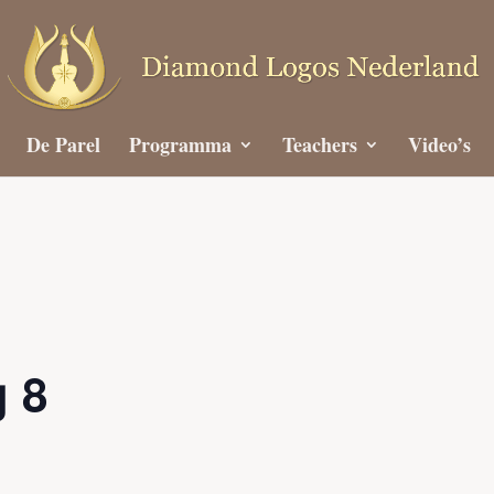
De Parel
Programma
Teachers
Video’s
 8